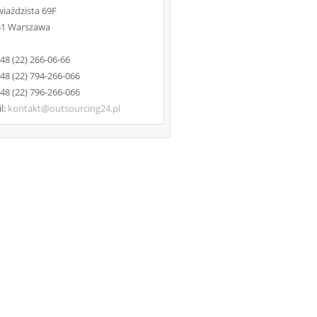
wiaździsta 69F
51 Warszawa
 +48 (22) 266-06-66
 +48 (22) 794-266-066
 +48 (22) 796-266-066
l:
kontakt@outsourcing24.pl