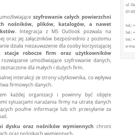
ul. G
01-6
umożliwiające
szyfrowanie całych powierzchni
ch nośników, plików, katalogów, a nawet
tel.:
ekstów
. Integracja z MS Outlook pozwala na
tel.:
nej oraz jej załączników bezpośrednio z poziomu
tel.:
ie działa niezauważenie dla osoby korzystającej
e-mai
ąc stacje robocze firm oraz użytkowników
rozwiązanie umożliwiające szyfrowanie danych,
rzeznaczone dla małych i dużych firm.
nej interakcji ze strony użytkownika, co wpływa
stwa firmowych danych.
m każdej organizacji i powinny być objęte
ymi sytuacjami narażania firmy na utratę danych
ących poufne informacje lub ich przesyłanie za
ail.
chni dysku oraz nośników wymiennych
chroni
ach oraz nośnikach wymiennych.