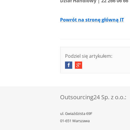
Dział Handlowy | 22 266 06 6
Powrót na stronę główną IT
Podziel się artykułem:
Outsourcing24 Sp. z o.o.:
ul. Gwiaździsta 69F
01-651 Warszawa