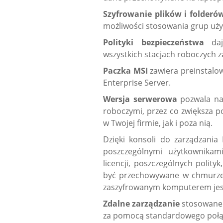
Szyfrowanie plików i folder
możliwości stosowania grup uż
Polityki bezpieczeństwa
da
wszystkich stacjach roboczych 
Paczka MSI
zawiera preinstalo
Enterprise Server.
Wersja serwerowa
pozwala na
roboczymi, przez co zwiększa 
w Twojej firmie, jak i poza nią.
Dzięki konsoli do zarządzani
poszczególnymi użytkownikami
licencji, poszczególnych polity
być przechowywane w chmurze o
zaszyfrowanym komputerem jest 
Zdalne zarządzanie
stosowane 
za pomocą standardowego połą