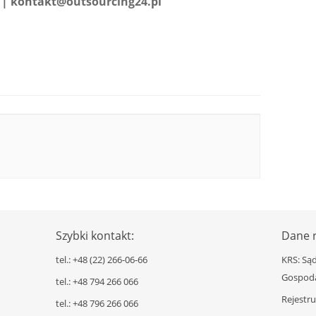
6 | kontakt@
outsourcing24
.pl
Szybki kontakt:
Dane r
tel.: +48 (22) 266-06-66
KRS: Są
Gospoda
tel.: +48 794 266 066
Rejestr
tel.: +48 796 266 066