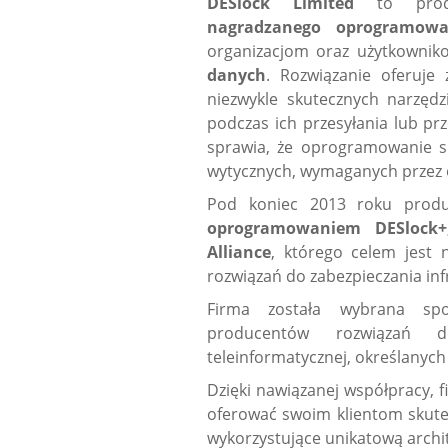
DESlock Limited
to pr
nagradzanego oprogramowan
organizacjom oraz użytkow
danych
. Rozwiązanie oferuje 
niezwykle skutecznych narzędz
podczas ich przesyłania lub p
sprawia, że oprogramowanie s
wytycznych, wymaganych przez 
Pod koniec 2013 roku prod
oprogramowaniem DESlock+
Alliance
, którego celem jest
rozwiązań do zabezpieczania infr
Firma została wybrana spo
producentów rozwiązań d
teleinformatycznej, określanych
Dzięki nawiązanej współpracy, 
oferować swoim klientom skutec
wykorzystujące unikatową archit