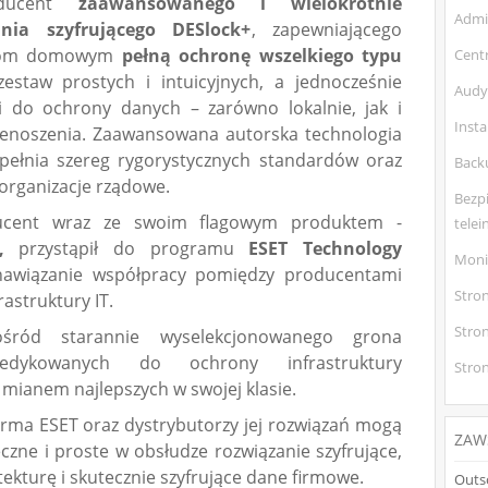
oducent
zaawansowanego i wielokrotnie
Admi
ia szyfrującego DESlock+
, zapewniającego
nikom domowym
pełną ochronę wszelkiego typu
Cent
zestaw prostych i intuicyjnych, a jednocześnie
Audy
i do ochrony danych – zarówno lokalnie, jak i
Insta
rzenoszenia. Zaawansowana autorska technologia
pełnia szereg rygorystycznych standardów oraz
Back
organizacje rządowe.
Bezp
ucent wraz ze swoim flagowym produktem -
tele
,
przystąpił do programu
ESET Technology
Monit
 nawiązanie współpracy pomiędzy producentami
Stro
astruktury IT.
Stro
śród starannie wyselekcjonowanego grona
edykowanych do ochrony infrastruktury
Stro
 mianem najlepszych w swojej klasie.
firma ESET oraz dystrybutorzy jej rozwiązań mogą
ZAW
zne i proste w obsłudze rozwiązanie szyfrujące,
ekturę i skutecznie szyfrujące dane firmowe.
Outso