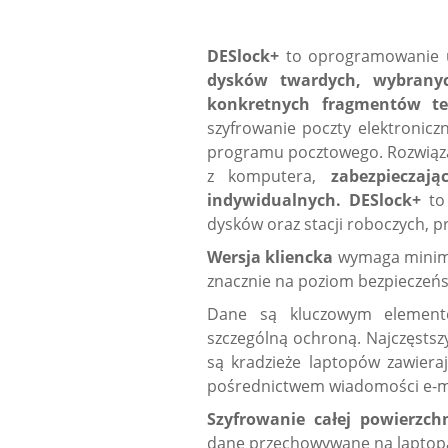
DESlock+
to oprogramowanie 
dysków twardych, wybrany
konkretnych fragmentów t
szyfrowanie poczty elektronicz
programu pocztowego. Rozwiązan
z komputera,
zabezpieczaj
indywidualnych.
DESlock+
to 
dysków oraz stacji roboczych, p
Wersja kliencka
wymaga minimal
znacznie na poziom bezpieczeń
Dane są kluczowym elemente
szczególną ochroną. Najczęstsz
są kradzieże laptopów zawieraj
pośrednictwem wiadomości e-m
Szyfrowanie całej powierz
dane przechowywane na laptop