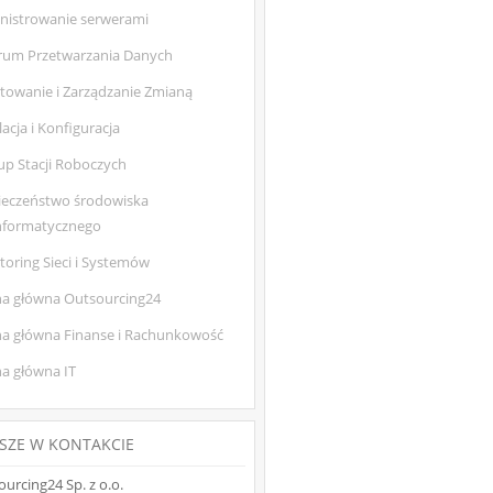
nistrowanie serwerami
rum Przetwarzania Danych
towanie i Zarządzanie Zmianą
lacja i Konfiguracja
up Stacji Roboczych
ieczeństwo środowiska
informatycznego
oring Sieci i Systemów
na główna Outsourcing24
na główna Finanse i Rachunkowość
na główna IT
SZE W KONTAKCIE
urcing24 Sp. z o.o.