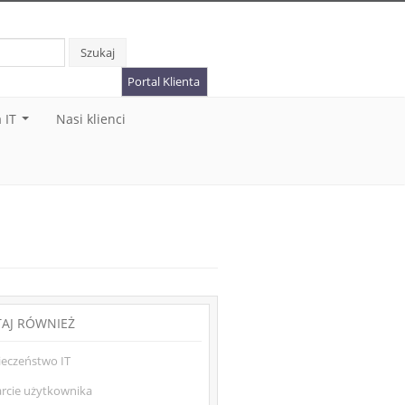
Szukaj
Portal Klienta
 IT
Nasi klienci
...
TAJ RÓWNIEŻ
ieczeństwo IT
rcie użytkownika