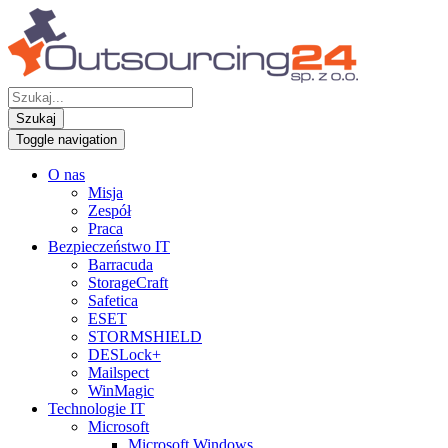
Szukaj
Toggle navigation
O nas
Misja
Zespół
Praca
Bezpieczeństwo IT
Barracuda
StorageCraft
Safetica
ESET
STORMSHIELD
DESLock+
Mailspect
WinMagic
Technologie IT
Microsoft
Microsoft Windows