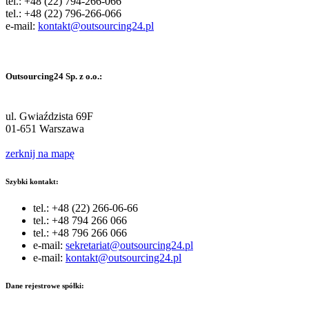
tel.: +48 (22) 794-266-066
tel.: +48 (22) 796-266-066
e-mail:
kontakt@outsourcing24.pl
Outsourcing24 Sp. z o.o.:
ul. Gwiaździsta 69F
01-651 Warszawa
zerknij na mapę
Szybki kontakt:
tel.: +48 (22) 266-06-66
tel.: +48 794 266 066
tel.: +48 796 266 066
e-mail:
sekretariat@outsourcing24.pl
e-mail:
kontakt@outsourcing24.pl
Dane rejestrowe spółki: