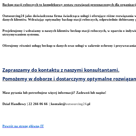
Backup stacji roboczych to kompleksowy zestaw rozwiązań przeznaczonych dla organizacj
Outsourcing24 jako doświadczona firma świadcząca usługi i oferujące różne rozwiązania w
danych klientów. Wdrażając optymalny backup stacji roboczych, odpowiednio dobieramy p
Projektujemy i wdrażamy u naszych klientów beckup stacji roboczych, w oparciu o indy
utrzymywaniem systemu.
Oferujemy również usługę beckup-u danych oraz usługi w zakresie ochrony i przywracania
Zapraszamy do kontaktu z naszymi konsultantami.
Pomożemy w doborze i dostarczymy optymalne rozwiązan
Masz pytania lub potrzebujesz więcej informacji? Zadzwoń lub napisz!
Dział Handlowy | 22 266 06 66 | kontakt@
outsourcing24
.pl
Powrót na stronę główną IT