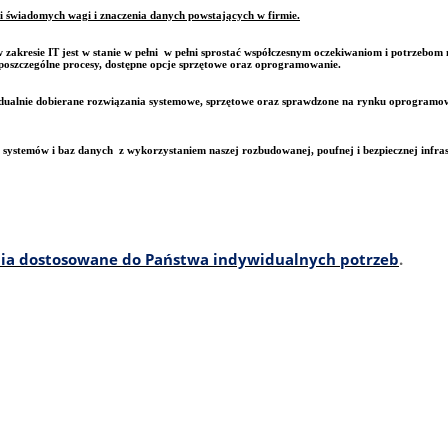
i świadomych wagi i znaczenia danych powstających w firmie.
 zakresie IT jest w stanie w pełni w pełni sprostać współczesnym oczekiwaniom i potrzebom 
oszczególne procesy, dostępne opcje sprzętowe oraz oprogramowanie.
widualnie dobierane rozwiązania systemowe, sprzętowe oraz sprawdzone na rynku oprogram
 systemów i baz danych z wykorzystaniem naszej rozbudowanej, poufnej i bezpiecznej infra
ia dostosowane do Państwa indywidualnych potrzeb
.