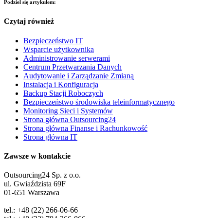
Podziel się artykułem:
Czytaj również
Bezpieczeństwo IT
Wsparcie użytkownika
Administrowanie serwerami
Centrum Przetwarzania Danych
Audytowanie i Zarządzanie Zmianą
Instalacja i Konfiguracja
Backup Stacji Roboczych
Bezpieczeństwo środowiska teleinformatycznego
Monitoring Sieci i Systemów
Strona główna Outsourcing24
Strona główna Finanse i Rachunkowość
Strona główna IT
Zawsze w kontakcie
Outsourcing24 Sp. z o.o.
ul. Gwiaździsta 69F
01-651 Warszawa
tel.: +48 (22) 266-06-66